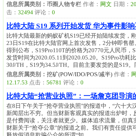
信息所属类别：
币圈人物专栏
作者：
网文
日期：
20
击：
32494
评论：
0
比特大陆 S19 系列开始发货 华为事件影
比特大陆最新的蚂蚁矿机S19已经开始陆续发货，
23日S19在比特大陆官网上首次发售，2分钟即售罄
得到公布，S19Pro110T的价格为20770元人民币，S
发货时间为2020.05.11到2020.05.20。S19Pr
30J/TH，S19为34.5J/TH。目前主要发货的是S19
信息所属类别：
挖矿(POW/IDO/POS/减半)
作者：
12.17.53
点击：
56781
评论：
0
比特大陆“抢营业执照”：一场詹克团导演
在8日下午关于“抢夺营业执照”的报道中，“六十大汉
新闻层出不穷。但当财新客观真实的报道出炉时，
是付费阅读，关注者就更少。媒体追求流量，但真
财新关于“抢夺公章”的报道之前。我们有责任提供
释放假消息欺骗公众的所谓“知…