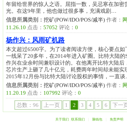
年留给世界的惊人之语。屈指一数，吴忌寒在加密
光。在这9年里，他也做过很多事，充满戏剧…
信息所属类别：
挖矿(POW/IDO/POS/减半)
作者：
11.26.10
点击：
57052
评论：
0
杨作兴：风雨矿机路
本文超过6500字。为了读者阅读方便，核心要点
一线呆了20多年，在2014年进入矿圈。比特大陆的
作兴在业余时间兼职设计的。在他离开比特大陆后
芯片生产上砸了几十亿元，耗费两年时间却未能实
2015年12月份与比特大陆讨论股权的事情，一直谈
信息所属类别：
挖矿(POW/IDO/POS/减半)
作者：
11.20.19
点击：
107992
评论：
0
总数：96
上一页
1
2
3
4
5
6
下一
关于我们
|
联系我们
|
脑钱包
|
免责声明