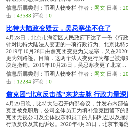
信息所属类别：
币圈人物专栏
作者：
网文
日期：
20
击：
43588
评论：
0
比特大陆政变疑云，吴忌寒坐不住了
4月28日，北京市海淀区人民政府下达了一份《行
针对比特大陆法人变更的一项行政行为。北京比特
2019年10月28日由詹克团变更为吴忌寒，又在202
更为刘路遥。目前，这两个法人变更行为都已被海
决定撤销。2019年10月28日，吴忌寒变更了北京…
信息所属类别：
币圈人物专栏
作者：
网文
日期：
20
击：
12284
评论：
0
詹克团“北京反击战”来龙去脉 行政力量深
4月29日晚，比特大陆召开内部会议，并发布内部
克团被免职后，公司全体员工为填补詹克团留下的
克团无视公司及全体股东和员工的共同利益以及拯
行政复议及其他诉讼。2020年4月28日，北京市