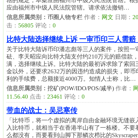
辖的规定，本案应由福州市中级人民法院管辖。根
应由福州市中级人民法院管辖。请求依法撤销…
信息所属类别：
币圈人物专栏
作者：
网文
日期：
20
击：
56805
评论：
0
比特大陆选择继续上诉 一审币印三人需赔 2
关于比特大陆诉币印潘志彪等三人的案件，按照一
砝、李天昭应向比特大陆支付约210万元的赔偿款
满，选择继续上诉。比特大陆的最初诉求除了索回
金以外，还要求2632万的因违约造成的损失，即
利的手续费，总额接近4000万。知情人士称，比…
信息所属类别：
挖矿(POW/IDO/POS/减半)
作者：
11.56.40
点击：
23461
评论：
0
带血的战士：吴忌寒传
「比特币，将一个虚拟的离岸自由金融环境无缝嵌
入比特币，就相当于在香港半山有了一栋楼。不要
么都没有，而要看到山脚下那鳞次栉比的Skyscraper