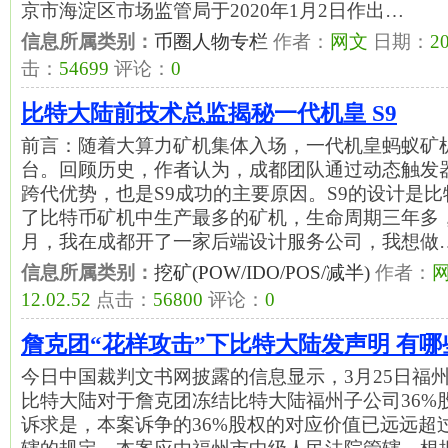
京市海淀区市场监管局于2020年1月2日作出…
信息所属类别：
币圈人物专栏
作者：
网文
日期：
20
击：
54699
评论：
0
比特大陆前技术总监揭秘一代机皇 S9
前言：随着大算力矿机集体入场，一代机皇蚂蚁矿机
台。回顾历史，作者认为，成都团队通过动态触发
跨代优势，也是S9成功的主要原因。S9的设计是
了比特币矿机中生产最多的矿机，生命周期三年多，被
月，我在成都开了一家后端设计服务公司，我想做
信息所属类别：
挖矿(POW/IDO/POS/减半)
作者：
12.02.52
点击：
56800
评论：
0
詹克团“花样攻击”下比特大陆发声明 有
今日中国裁判文书网披露的信息显示，3月25日福
比特大陆对于詹克团冻结比特大陆福州子公司36%
诉求是，本案诉争的36%股权的对应价值已远远超过