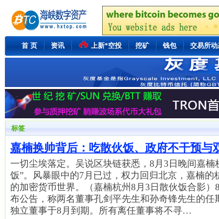
首 页
资讯
上新*空投
挖矿
钱包
交易所动
标签
嘉楠换帅背后：吃散伙饭、政府不干预与
一切尘埃落定。吴说区块链获悉，8月3日晚间嘉楠
饭”。风暴眼中的7月已过，权力回归北京，嘉楠的
的加密货币世界。（嘉楠杭州8月3日散伙饭合影）8月
布公告，称两名董事孔剑平先生和孙奇锋先生的任期
独立董事于8月到期。所有离任董事将不寻…